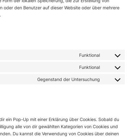
 Form der lokalen Speicherung, die zur Erstellung von
 oder den Benutzer auf dieser Website oder über mehrere
.
Funktional
Consent
to
Funktional
Consent
service
to
Gegenstand der Untersuchung
wordpress
Consent
service
to
complianz
service
sonstiges
ir ein Pop-Up mit einer Erklärung über Cookies. Sobald du
willigung alle von dir gewählten Kategorien von Cookies und
wenden. Du kannst die Verwendung von Cookies über deinen