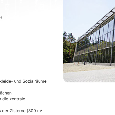
bH
mkleide- und Sozialräume
lächen
 die zentrale
 der Zisterne (300 m³