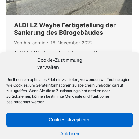
ALDI LZ Weyhe Fertigstellung der
Sanierung des Bürogebäudes
Von
hls-admin
16. November 2022
ALDI LZ Weyhe Fertigstellung der Sanierung
des Bürogebäudes Planung der TGA-
Cookie-Zustimmung
Leistungen Heizung, Lüftung, Sanitär und
verwalten
Elektro für die Sanierung des Bürogebäudes
Um Ihnen ein optimales Erlebnis zu bieten, verwenden wir Technologien
auf dem Gelände des Logistikzentrums in
wie Cookies, um Geräteinformationen zu speichern und/oder darauf
Weyhe Bauherr: ALDI Immobilienverwaltung
zuzugreifen. Wenn Sie diese Zustimmung nicht erteilen oder
GmbH & Co. KG, Hohewardstr. 345-349,
zurückziehen, können bestimmte Merkmale und Funktionen
45699 Herten Architekten: NPC Naumann
beeinträchtigt werden.
Petersen Conrad – Ingenieure und Architekten,
Konsul-Smidt-Str. 8f, 28217 Bremen
Cookies akzeptieren
Statik/EnEV: Többen Statik…
Ablehnen