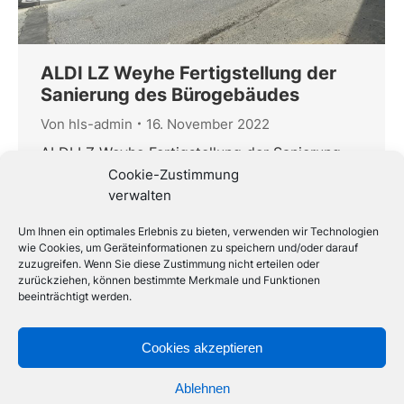
ALDI LZ Weyhe Fertigstellung der
Sanierung des Bürogebäudes
Von
hls-admin
16. November 2022
ALDI LZ Weyhe Fertigstellung der Sanierung
des Bürogebäudes Planung der TGA-
Cookie-Zustimmung
Leistungen Heizung, Lüftung, Sanitär und
verwalten
Elektro für die Sanierung des Bürogebäudes
Um Ihnen ein optimales Erlebnis zu bieten, verwenden wir Technologien
auf dem Gelände des Logistikzentrums in
wie Cookies, um Geräteinformationen zu speichern und/oder darauf
Weyhe Bauherr: ALDI Immobilienverwaltung
zuzugreifen. Wenn Sie diese Zustimmung nicht erteilen oder
GmbH & Co. KG, Hohewardstr. 345-349,
zurückziehen, können bestimmte Merkmale und Funktionen
45699 Herten Architekten: NPC Naumann
beeinträchtigt werden.
Petersen Conrad – Ingenieure und Architekten,
Konsul-Smidt-Str. 8f, 28217 Bremen
Cookies akzeptieren
Statik/EnEV: Többen Statik…
Ablehnen