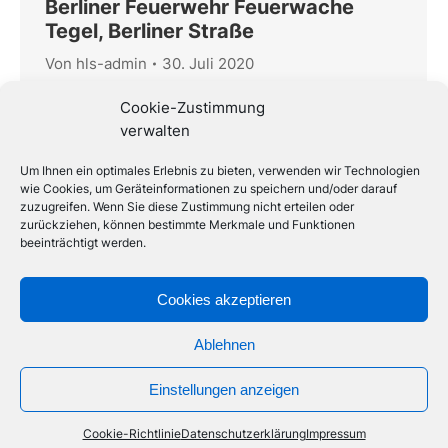
Berliner Feuerwehr Feuerwache
Tegel, Berliner Straße
Von
hls-admin
30. Juli 2020
Berliner Feuerwehr Feuerwache Tegel, Berliner
Cookie-Zustimmung
Straße Bauvorhaben: Feuerwache Tegel,
verwalten
inklusive Feuerwehrmuseum Berlin Bauort:
Berliner Straße, Berlin Tegel Baujahr: 1956
Um Ihnen ein optimales Erlebnis zu bieten, verwenden wir Technologien
Bauherr: SILB vertreten durch BIM – Berliner
wie Cookies, um Geräteinformationen zu speichern und/oder darauf
zuzugreifen. Wenn Sie diese Zustimmung nicht erteilen oder
Immobilien Management Bau- und
zurückziehen, können bestimmte Merkmale und Funktionen
Planungszeitraum: 2009 bis 2011 Nutzfläche:
beeinträchtigt werden.
ca. 3.000 m² Gesamtbaukosten: ca. 1.100.000
€ Maßnahmen: Sanierung Sanitärbereiche
Cookies akzeptieren
Erneuerung Heizungsanlage Einbau
Lüftungsanlage mit Wärmerückgewinnung
Ablehnen
Einrichtung einer Desinfektion Sanierung…
Einstellungen anzeigen
Cookie-Richtlinie
Datenschutzerklärung
Impressum