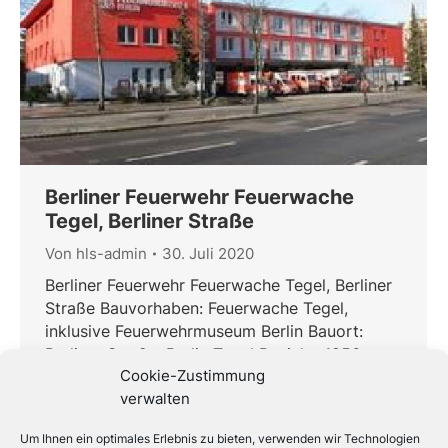
Berliner Feuerwehr Feuerwache
Tegel, Berliner Straße
Von
hls-admin
30. Juli 2020
Berliner Feuerwehr Feuerwache Tegel, Berliner
Straße Bauvorhaben: Feuerwache Tegel,
inklusive Feuerwehrmuseum Berlin Bauort:
Berliner Straße, Berlin Tegel Baujahr: 1956
Cookie-Zustimmung
Bauherr: SILB vertreten durch BIM – Berliner
verwalten
Immobilien Management Bau- und
Planungszeitraum: 2009 bis 2011 Nutzfläche:
Um Ihnen ein optimales Erlebnis zu bieten, verwenden wir Technologien
ca. 3.000 m² Gesamtbaukosten: ca. 1.100.000