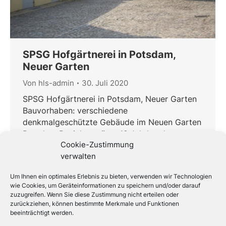
SPSG Hofgärtnerei in Potsdam,
Neuer Garten
Von
hls-admin
30. Juli 2020
SPSG Hofgärtnerei in Potsdam, Neuer Garten
Bauvorhaben: verschiedene
denkmalgeschützte Gebäude im Neuen Garten
Potsdam Baujahr: spätes 18.Jahrhundert
Cookie-Zustimmung
Bauort: Neuer Garten Potsdam Bauherr: SPSG,
verwalten
Stiftung Preußischer Schlösser und Gärten
Bau- und Planungszeitraum: 2005 bis 2011
Um Ihnen ein optimales Erlebnis zu bieten, verwenden wir Technologien
Gesamtbaukosten: ca. 1.500.000 Euro
wie Cookies, um Geräteinformationen zu speichern und/oder darauf
Maßnahmen Haus 1: Komplettsanierung
zuzugreifen. Wenn Sie diese Zustimmung nicht erteilen oder
Heizung, Sanitär und Elektro des Wohnhauses
zurückziehen, können bestimmte Merkmale und Funktionen
beeinträchtigt werden.
Maßnahmen Kutscherhaus: Komplettsanierung